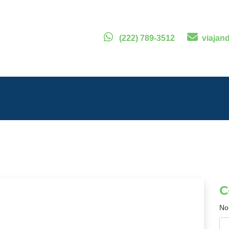
(222) 789-3512
viajan
C
No