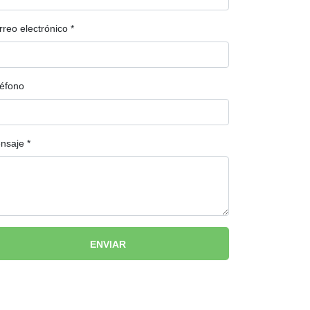
rreo electrónico
*
léfono
nsaje
*