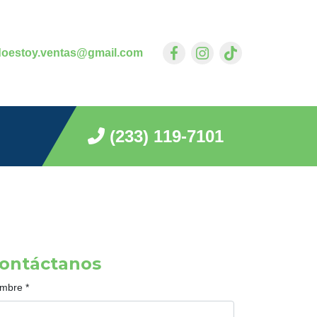
doestoy.ventas@gmail.com
(233) 119-7101
ontáctanos
mbre
*