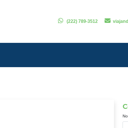
(222) 789-3512
viajan
C
No