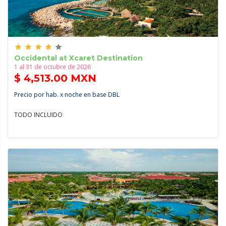
grade
grade
grade
grade
grade
Occidental at Xcaret Destination
1 al 31 de octubre de 2026
$ 4,513.00 MXN
Precio por hab. x noche en base DBL
TODO INCLUIDO