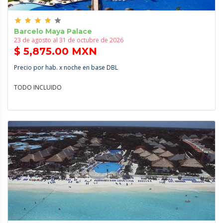
grade
grade
grade
grade
grade
Barcelo Maya Palace
23 de agosto al 31 de octubre de 2026
$ 5,875.00 MXN
Precio por hab. x noche en base DBL
TODO INCLUIDO