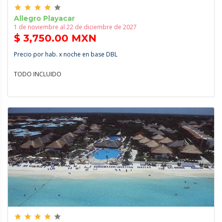
grade
grade
grade
grade
grade
Allegro Playacar
1 de noviembre al 22 de diciembre de 2027
$ 3,750.00 MXN
Precio por hab. x noche en base DBL
TODO INCLUIDO
grade
grade
grade
grade
grade