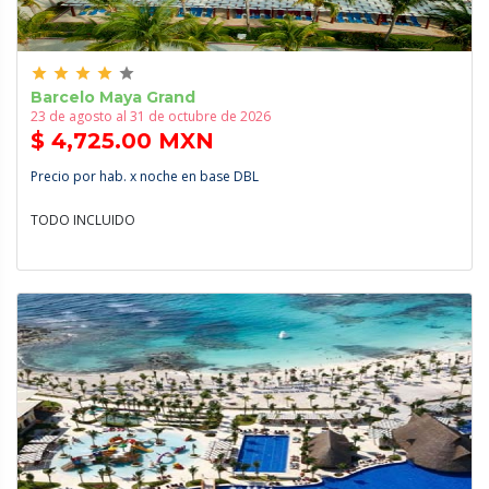
grade
grade
grade
grade
grade
Barcelo Maya Grand
23 de agosto al 31 de octubre de 2026
$ 4,725.00 MXN
Precio por hab. x noche en base DBL
TODO INCLUIDO