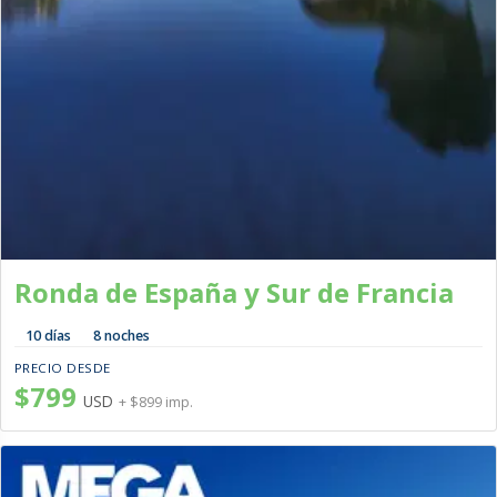
Ronda de España y Sur de Francia
10 días
8 noches
PRECIO DESDE
$799
USD
+ $899 imp.