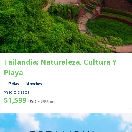
Tailandia: Naturaleza, Cultura Y
Playa
17 días
14 noches
PRECIO DESDE
$1,599
USD
+ $999 imp.