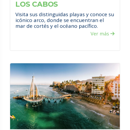
LOS CABOS
Visita sus distinguidas playas y conoce su
icónico arco, donde se encuentran el
mar de cortés y el océano pacífico.
Ver más
VER PROMOCIONES
¿QUÉ HACER?
Maravíllate con sus espectaculares
playas y practica las distintas
actividades acuáticas que se realizan
en la ciudad.
Disfruta de festivales dedicados a
exaltar las tradiciones culinarias de
México.