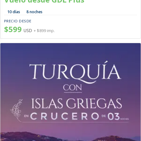
10 días
8 noches
PRECIO DESDE
$599
USD
+ $899 imp.