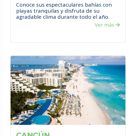
Conoce sus espectaculares bahías con
playas tranquilas y disfruta de su
agradable clima durante todo el año.
Ver más
VER PROMOCIONES
¿QUÉ HACER?
Disfruta de sus increíbles y diversas
playas.
Conoce sus zonas arqueológicas.
Visita sus increíbles centros
comerciales.
Atrévete a participar en sus diversos
deportes acuáticos.
CANCÚN