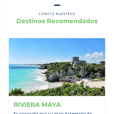
CONOCE NUESTROS
Destinos Recomendados
¿QUÉ HACER?
Conoce sus majestuosos sitios
arqueológicos.
Ven a sus parques naturales y
tématicos que son únicos en el
mundo.
Maravíllate con sus increíbles cenotes.
RIVIERA MAYA
Es conocida por su gran extensión de