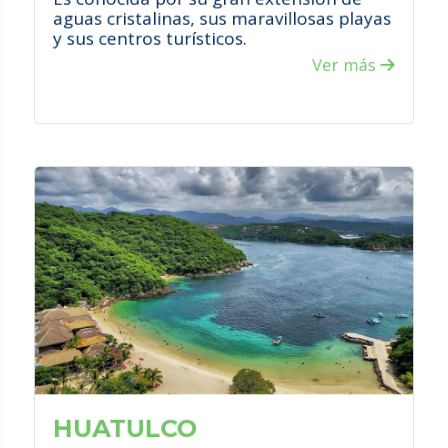
aguas cristalinas, sus maravillosas playas
y sus centros turísticos.
Ver más
VER PROMOCIONES
¿QUÉ HACER?
Disfrutar de increíbles paseos en
barco.
Practicar senderismo en la jungla.
Conectarte con la naturaleza al visitar
sus parques ecológicos.
HUATULCO