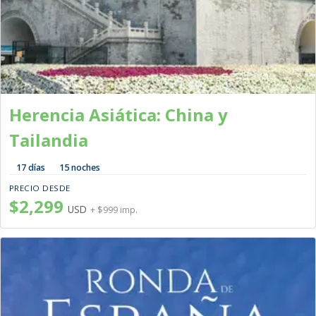
Herencia Asiática: China y
Tailandia
17 días
15 noches
PRECIO DESDE
$2,299
USD
+ $999 imp.