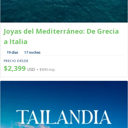
Joyas del Mediterráneo: De Grecia
a Italia
19 días
17 noches
PRECIO DESDE
$2,399
USD
+ $899 imp.