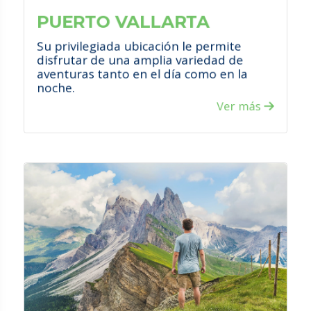
Al caer el sol, visita las decenas de
bares, cafés y clubes nocturnos que se
PUERTO VALLARTA
despliegan por toda la ciudad.
Su privilegiada ubicación le permite
disfrutar de una amplia variedad de
aventuras tanto en el día como en la
noche.
VER PROMOCIONES
Ver más
¡ATRÉVETE!
Le ofrecemos los mejores hoteles al
mejor precio para que su estadía sea
única.
Aprovecha las increíbles ofertas y
promociones que le ofrecemos
durante todo el año.
Contamos con personal altamente