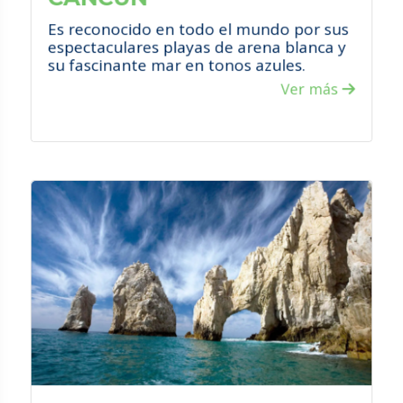
Es reconocido en todo el mundo por sus
espectaculares playas de arena blanca y
su fascinante mar en tonos azules.
Ver más
VER PROMOCIONES
¿QUÉ HACER?
Visita el Arco en Cabo San Lucas que es
una de las formaciones naturales más
emblemáticas de la región.
Aventúrate en el desierto, diviértete
entre dos mares, llénate de adrenalina
desde las alturas y emociónate con la
vida marina con actividades que
permitan el avistamiento con ballenas.