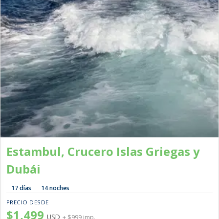
Estambul, Crucero Islas Griegas y
Dubái
17 días
14 noches
PRECIO DESDE
$1,499
USD
+ $999 imp.