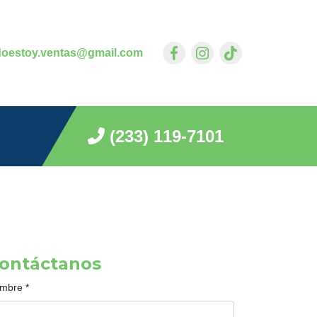
doestoy.ventas@gmail.com
(233) 119-7101
ontáctanos
mbre
*