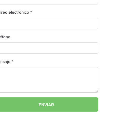
rreo electrónico
*
léfono
nsaje
*