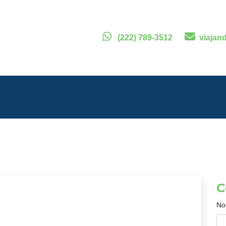
(222) 789-3512
viajan
C
No