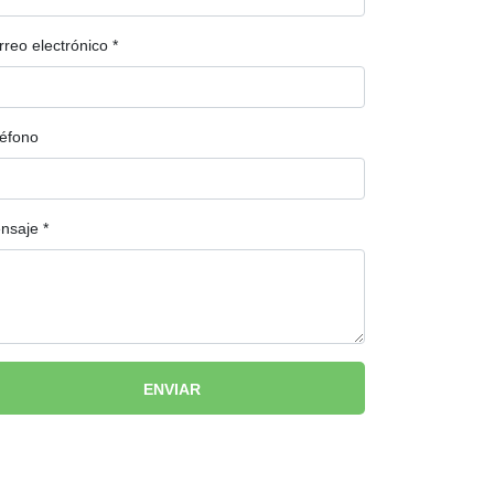
rreo electrónico
*
léfono
nsaje
*