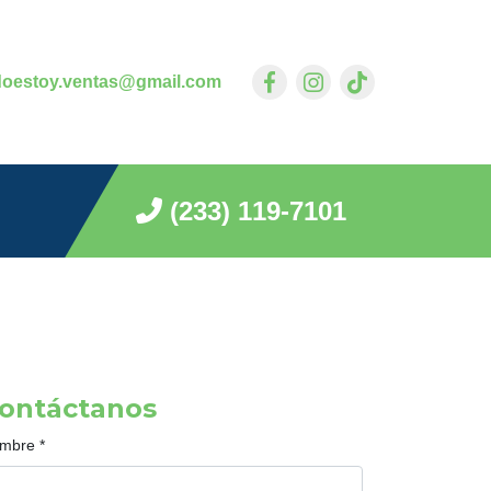
doestoy.ventas@gmail.com
(233) 119-7101
ontáctanos
mbre
*