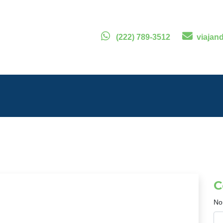
(222) 789-3512
viajan
C
No